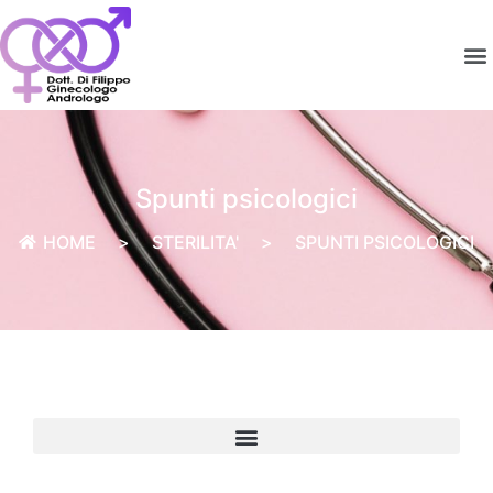
Spunti psicologici
HOME
>
STERILITA'
>
SPUNTI PSICOLOGICI