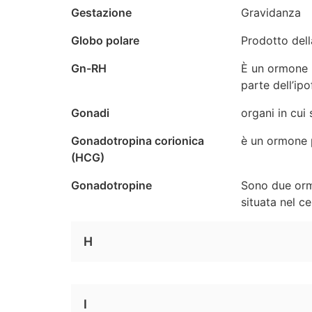
Gestazione
Gravidanza
Globo polare
Prodotto dell
Gn-RH
È un ormone p
parte dell’ipof
Gonadi
organi in cui
Gonadotropina corionica
è un ormone p
(HCG)
Gonadotropine
Sono due ormo
situata nel ce
H
I