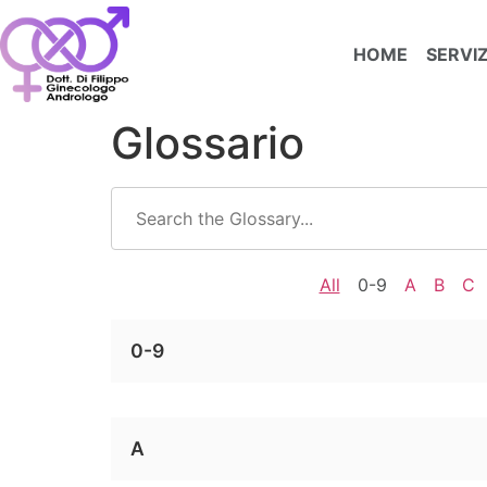
HOME
SERVIZ
Glossario
All
0-9
A
B
C
0-9
A