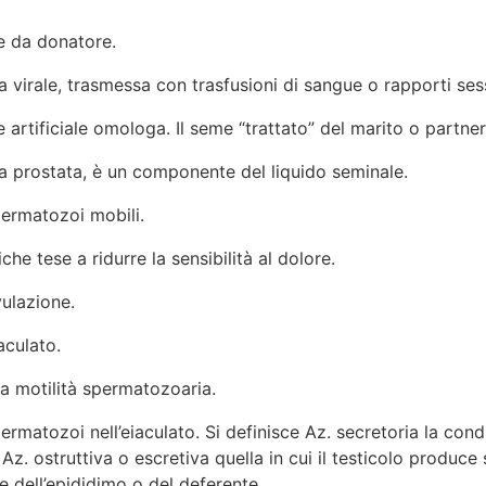
e da donatore.
a virale, trasmessa con trasfusioni di sangue o rapporti sess
 artificiale omologa. Il seme “trattato” del marito o partner 
a prostata, è un componente del liquido seminale.
ermatozoi mobili.
he tese a ridurre la sensibilità al dolore.
ulazione.
aculato.
la motilità spermatozoaria.
ermatozoi nell’eiaculato. Si definisce Az. secretoria la cond
Az. ostruttiva o escretiva quella in cui il testicolo produc
e dell’epididimo o del deferente.