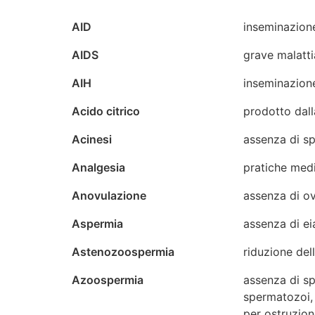
AID
inseminazion
AIDS
grave malatti
AIH
inseminazione
Acido citrico
prodotto dall
Acinesi
assenza di sp
Analgesia
pratiche medic
Anovulazione
assenza di ov
Aspermia
assenza di ei
Astenozoospermia
riduzione del
Azoospermia
assenza di sp
spermatozoi, 
per ostruzion