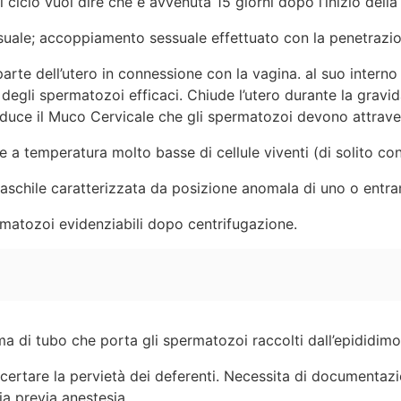
l ciclo vuol dire che è avvenuta 15 giorni dopo l’inizio dell
uale; accoppiamento sessuale effettuato con la penetrazio
 parte dell’utero in connessione con la vagina. al suo inter
degli spermatozoi efficaci. Chiude l’utero durante la gravi
oduce il Muco Cervicale che gli spermatozoi devono attravers
 a temperatura molto basse di cellule viventi (di solito con
schile caratterizzata da posizione anomala di uno o entramb
rmatozoi evidenziabili dopo centrifugazione.
a di tubo che porta gli spermatozoi raccolti dall’epididimo 
ertare la pervietà dei deferenti. Necessita di documentazio
ia previa anestesia.