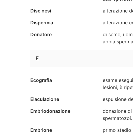
Discinesi
alterazione de
Dispermia
alterazione c
Donatore
di seme; uomo
abbia spermat
E
Ecografia
esame eseguit
lesioni, è rip
Eiaculazione
espulsione de
Embriodonazione
donazione di 
spermatozoi.
Embrione
primo stadio 