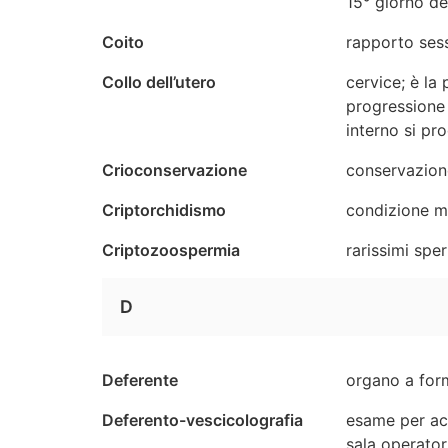
15° giorno de
Coito
rapporto sess
Collo dell’utero
cervice; è la
progressione 
interno si pr
Crioconservazione
conservazione
Criptorchidismo
condizione ma
Criptozoospermia
rarissimi spe
D
Deferente
organo a form
Deferento-vescicolografia
esame per acc
sala operator