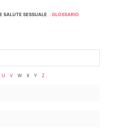
E SALUTE SESSUALE
GLOSSARIO
U
V
W
X
Y
Z