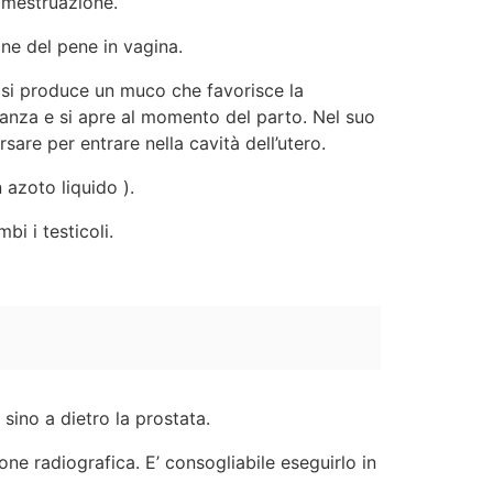
a mestruazione.
ne del pene in vagina.
no si produce un muco che favorisce la
danza e si apre al momento del parto. Nel suo
are per entrare nella cavità dell’utero.
 azoto liquido ).
i i testicoli.
sino a dietro la prostata.
ne radiografica. E’ consogliabile eseguirlo in