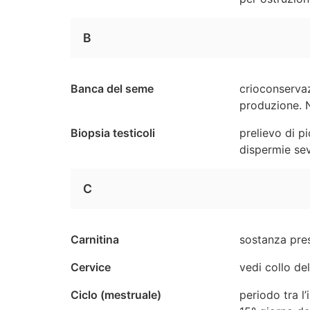
B
Banca del seme
crioconservaz
produzione. N
Biopsia testicoli
prelievo di pi
dispermie sev
C
Carnitina
sostanza pres
Cervice
vedi collo del
Ciclo (mestruale)
periodo tra l