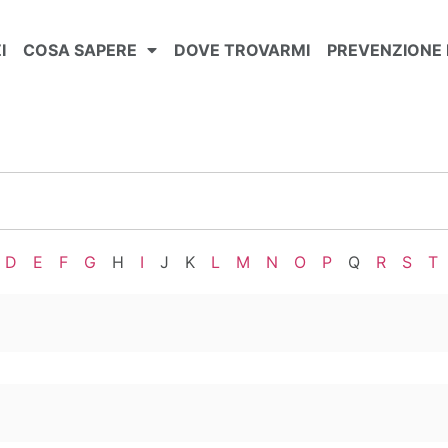
I
COSA SAPERE
DOVE TROVARMI
PREVENZIONE 
D
E
F
G
H
I
J
K
L
M
N
O
P
Q
R
S
T