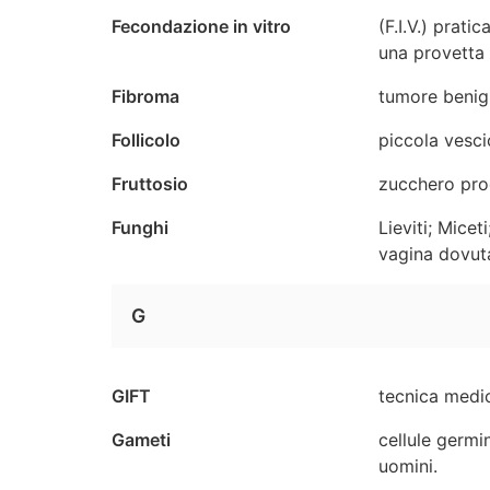
Fecondazione in vitro
(F.I.V.) prati
una provetta 
Fibroma
tumore benig
Follicolo
piccola vesci
Fruttosio
zucchero prod
Funghi
Lieviti; Mice
vagina dovuta
G
GIFT
tecnica medic
Gameti
cellule germin
uomini.